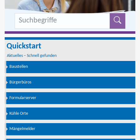
Formu
Quickstart
Aktuelles – Schnell gefunden
Baustellen
Bürgerbüros
Formularserver
Kühle Orte
Mängelmelder