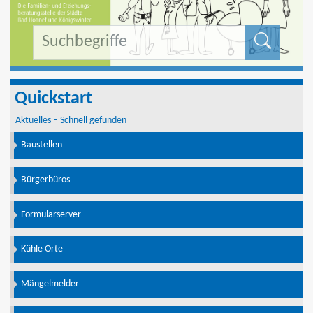
Formu
Quickstart
Aktuelles – Schnell gefunden
Baustellen
Bürgerbüros
Formularserver
Kühle Orte
Mängelmelder