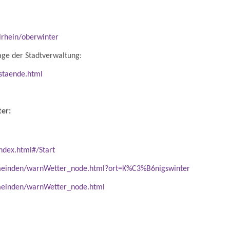
lrhein/oberwinter
ge der Stadtverwaltung:
staende.html
er:
ndex.html#/Start
einden/warnWetter_node.html?ort=K%C3%B6nigswinter
einden/warnWetter_node.html