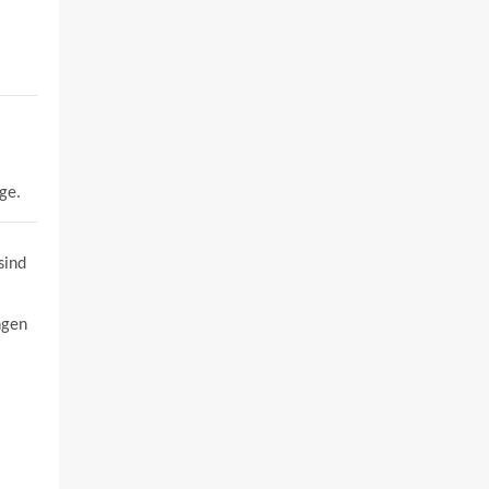
ge.
sind
ngen