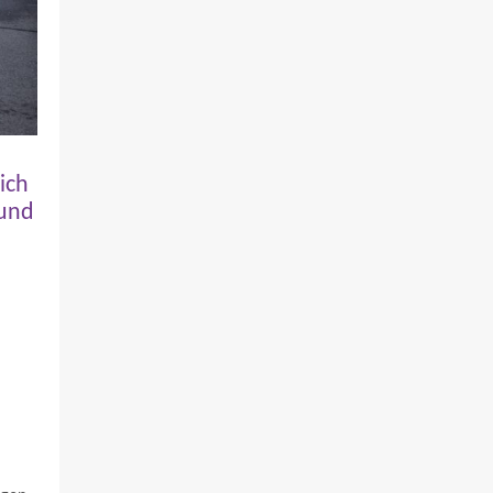
ich
 und