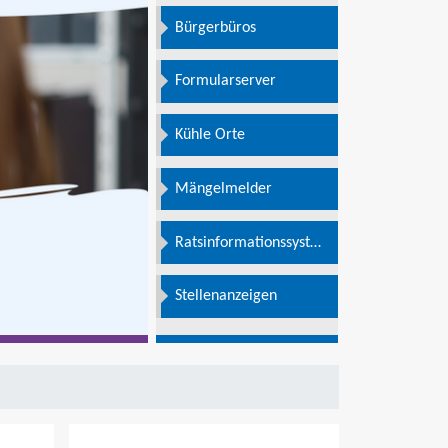
Bürgerbüros
Formularserver
Kühle Orte
Mängelmelder
Ratsinformationssystem
e
Stellenanzeigen