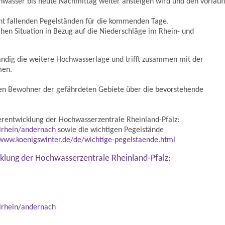
hwasser bis heute Nachmittag weiter ansteigen wird und den vorläuf
ht fallenden Pegelständen für die kommenden Tage.
hen Situation in Bezug auf die Niederschläge im Rhein- und
ändig die weitere Hochwasserlage und trifft zusammen mit der
men.
nen Bewohner der gefährdeten Gebiete über die bevorstehende
erentwicklung der Hochwasserzentrale Rheinland-Pfalz:
elrhein/andernach
sowie die wichtigen Pegelstände
/www.koenigswinter.de/de/wichtige-pegelstaende.html
klung der Hochwasserzentrale Rheinland-Pfalz:
elrhein/andernach