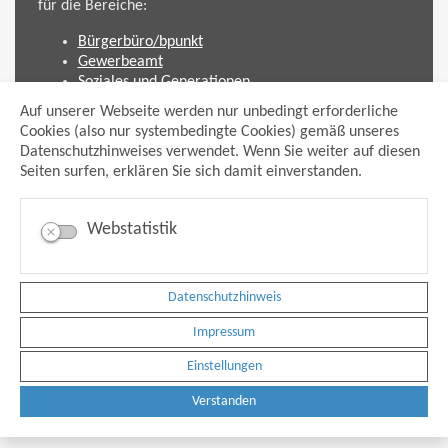
für die Bereiche:
Bürgerbüro/bpunkt
Gewerbeamt
Soziales und Generationen
Standesamt
Auf unserer Webseite werden nur unbedingt erforderliche
Friedhofsverwaltung
Cookies (also nur systembedingte Cookies) gemäß unseres
Planen und Bauen (Bauamt)
Datenschutzhinweises verwendet. Wenn Sie weiter auf diesen
Seiten surfen, erklären Sie sich damit einverstanden.
Impressum
Datenschutzhinweis
Sitemap
Webstatistik
Anmelden
Suche
Facebook
Datenschutzhinweis
Instagram
xing
Impressum
Newsfeed Ausschreibungen
Newsfeed Bekanntmachungen
Einstellungen
Erklärung Barrierefreiheit
Leichte Sprache
Verstanden