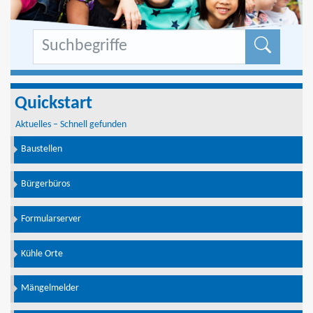
Formu
Quickstart
Aktuelles – Schnell gefunden
Baustellen
Bürgerbüros
Formularserver
Kühle Orte
Mängelmelder