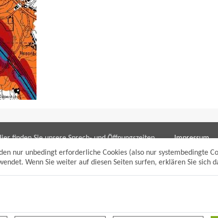
ier finden Sie unsere Sprech- und Öffnungszeiten
Impressum
ür die Bereiche:
Datenschutzh
den nur unbedingt erforderliche Cookies (also nur systembedingte C
Sitemap
endet. Wenn Sie weiter auf diesen Seiten surfen, erklären Sie sich 
Bürgerbüro/bpunkt
Anmelden
Gewerbeamt
Suche
Soziales und Generationen
Standesamt
Friedhofsverwaltung
Planen und Bauen (Bauamt)