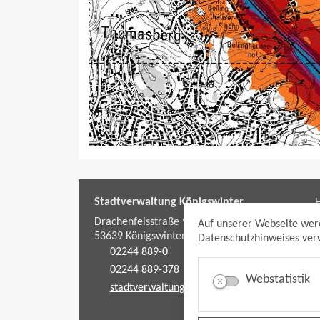
Stadtverwaltung Königswinter
H
f
Drachenfelsstraße 9-11
Auf unserer Webseite wer
53639
Königswinter
Datenschutzhinweises verw
02244 889-0
02244 889-378
Webstatistik
stadtverwaltung@koenigswinter.de