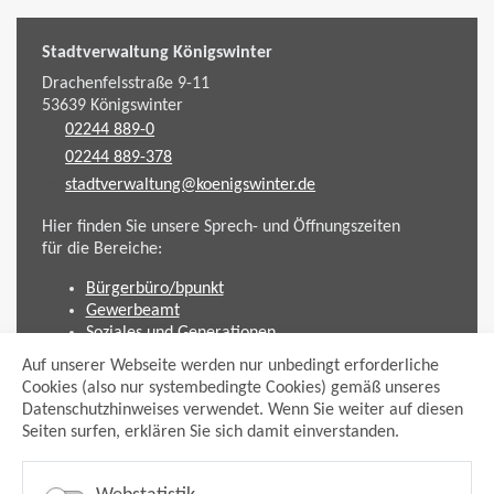
Stadtverwaltung Königswinter
Drachenfelsstraße 9-11
53639
Königswinter
02244 889-0
02244 889-378
stadtverwaltung@koenigswinter.de
Hier finden Sie unsere Sprech- und Öffnungszeiten
für die Bereiche:
Bürgerbüro/bpunkt
Gewerbeamt
Soziales und Generationen
Standesamt
Auf unserer Webseite werden nur unbedingt erforderliche
Friedhofsverwaltung
Cookies (also nur systembedingte Cookies) gemäß unseres
Planen und Bauen (Bauamt)
Datenschutzhinweises verwendet. Wenn Sie weiter auf diesen
Seiten surfen, erklären Sie sich damit einverstanden.
Impressum
Datenschutzhinweis
Sitemap