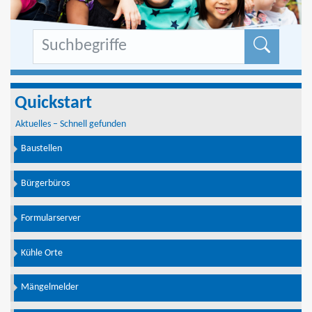
Formu
Quickstart
Aktuelles – Schnell gefunden
Baustellen
Bürgerbüros
Formularserver
Kühle Orte
Mängelmelder