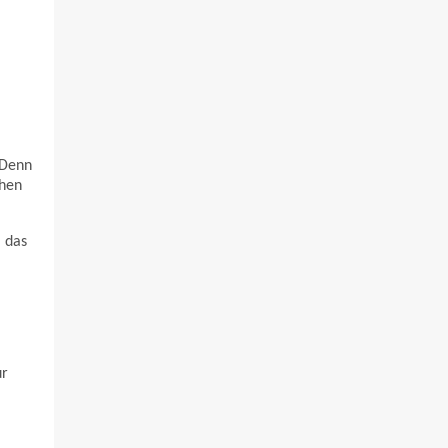
 Denn
chen
 das
ur