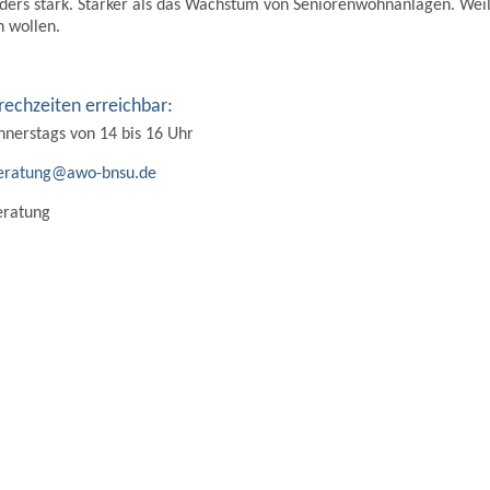
nders stark. Stärker als das Wachstum von Seniorenwohnanlagen. Wei
n wollen.
echzeiten erreichbar:
nnerstags von 14 bis 16 Uhr
ratung@awo-bnsu.de
eratung