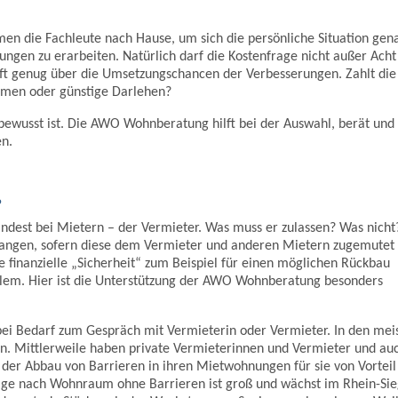
n die Fachleute nach Hause, um sich die persönliche Situation gen
ngen zu erarbeiten. Natürlich darf die Kostenfrage nicht außer Acht
oft genug über die Umsetzungschancen der Verbesserungen. Zahlt die
mmen oder günstige Darlehen?
 bewusst ist. Die AWO Wohnberatung hilft bei der Auswahl, berät und
en.
?
mindest bei Mietern – der Vermieter. Was muss er zulassen? Was nicht
langen, sofern diese dem Vermieter und anderen Mietern zugemutet
 finanzielle „Sicherheit“ zum Beispiel für einen möglichen Rückbau
roblem. Hier ist die Unterstützung der AWO Wohnberatung besonders
i Bedarf zum Gespräch mit Vermieterin oder Vermieter. In den mei
en. Mittlerweile haben private Vermieterinnen und Vermieter und au
er Abbau von Barrieren in ihren Mietwohnungen für sie von Vorteil 
age nach Wohnraum ohne Barrieren ist groß und wächst im Rhein-Sie