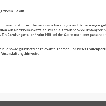
 finden Sie auf:
e an frauenpolitischen Themen sowie Beratungs- und Vernetzungsange
ellen
aus Nordrhein-Westfalen stellen auf frauennrw.de umfangreich
. Ein
Beratungsstellenfinder
hilft bei der Suche nach dem passende
tuelle sowie grundsätzlich
relevante Themen
und bietet
Frauenport
d
Veranstaltungshinweise
.