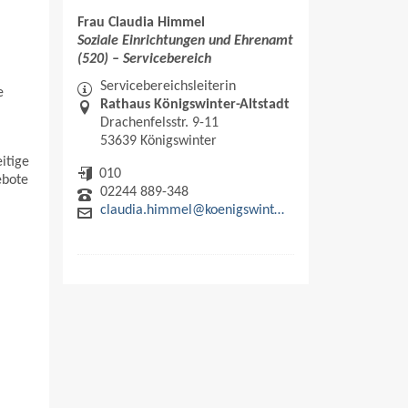
Frau Claudia Himmel
Soziale Einrichtungen und Ehrenamt
(520) – Servicebereich
Servicebereichsleiterin
e
Rathaus Königswinter-Altstadt
Drachenfelsstr. 9-11
53639 Königswinter
itige
010
ebote
02244 889-348
claudia.himmel@koenigswinter.de