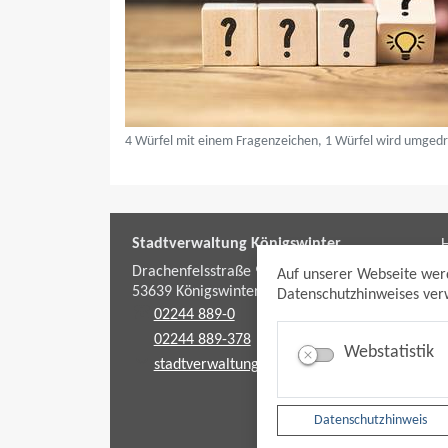
4 Würfel mit einem Fragenzeichen, 1 Würfel wird umgedr
Stadtverwaltung Königswinter
H
f
Drachenfelsstraße 9-11
Auf unserer Webseite wer
53639
Königswinter
Datenschutzhinweises verw
02244 889-0
02244 889-378
Webstatistik
stadtverwaltung@koenigswinter.de
Datenschutzhinweis