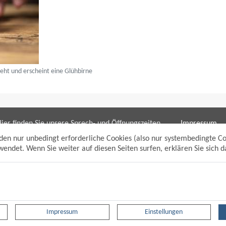
eht und erscheint eine Glühbirne
ier finden Sie unsere Sprech- und Öffnungszeiten
Impressum
ür die Bereiche:
Datenschutzh
den nur unbedingt erforderliche Cookies (also nur systembedingte C
Sitemap
endet. Wenn Sie weiter auf diesen Seiten surfen, erklären Sie sich 
Bürgerbüro/bpunkt
Anmelden
Gewerbeamt
Suche
Soziales und Generationen
Standesamt
Friedhofsverwaltung
Planen und Bauen (Bauamt)
Impressum
Einstellungen