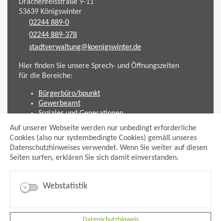
Drachenfelsstraße 9-11
53639
Königswinter
02244 889-0
02244 889-378
stadtverwaltung@koenigswinter.de
Hier finden Sie unsere Sprech- und Öffnungszeiten
für die Bereiche:
Bürgerbüro/bpunkt
Gewerbeamt
Soziales und Generationen
Standesamt
Auf unserer Webseite werden nur unbedingt erforderliche
Friedhofsverwaltung
Cookies (also nur systembedingte Cookies) gemäß unseres
Planen und Bauen (Bauamt)
Datenschutzhinweises verwendet. Wenn Sie weiter auf diesen
Seiten surfen, erklären Sie sich damit einverstanden.
Impressum
Datenschutzhinweis
Sitemap
Webstatistik
Anmelden
Suche
Facebook
Datenschutzhinweis
Instagram