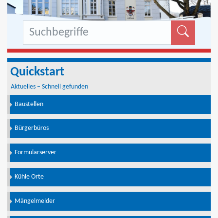
Formu
Quickstart
Aktuelles – Schnell gefunden
Baustellen
Bürgerbüros
Formularserver
Kühle Orte
Mängelmelder