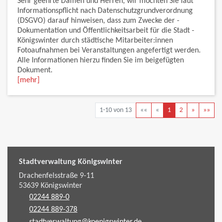
Sehr geehrte Damen und Herren, wir möchten Sie laut
Informationspflicht nach Datenschutzgrundverordnung
(DSGVO) darauf hinweisen, dass zum ­Zwecke der ­
Dokumentation und ­Öffentlichkeitsarbeit für die Stadt ­
Königswinter durch städtische ­Mitarbeiter:innen
Fotoaufnahmen bei Veranstaltungen ­angefertigt werden.
Alle Informationen hierzu finden Sie im beigefügten
Dokument.
[mehr]
1-10 von 13
««
«
1
2
»
»»
Stadtverwaltung Königswinter
Drachenfelsstraße 9-11
53639
Königswinter
02244 889-0
02244 889-378
stadtverwaltung@koenigswinter.de