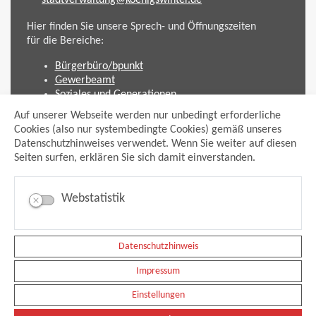
Hier finden Sie unsere Sprech- und Öffnungszeiten
für die Bereiche:
Bürgerbüro/bpunkt
Gewerbeamt
Soziales und Generationen
Standesamt
Auf unserer Webseite werden nur unbedingt erforderliche
Friedhofsverwaltung
Cookies (also nur systembedingte Cookies) gemäß unseres
Planen und Bauen (Bauamt)
Datenschutzhinweises verwendet. Wenn Sie weiter auf diesen
Seiten surfen, erklären Sie sich damit einverstanden.
Impressum
Datenschutzhinweis
Sitemap
Webstatistik
Anmelden
Suche
Facebook
Instagram
Datenschutzhinweis
xing
Impressum
Newsfeed Ausschreibungen
Newsfeed Bekanntmachungen
Einstellungen
Erklärung Barrierefreiheit