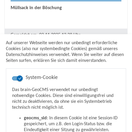
Müllsack in der Böschung
Gemeldet am:
02.11.2025 12:28 Uhr
Bearbeitet am:
05.11.2025 16:08 Uhr
Auf unserer Webseite werden nur unbedingt erforderliche
Status:
in Bearbeitung
Cookies (also nur systembedingte Cookies) gemäß unseres
Datenschutzhinweises verwendet. Wenn Sie weiter auf diesen
Seiten surfen, erklären Sie sich damit einverstanden.
Graffiti (öffentliche Gebäude/Flächen)
System-Cookie
Am Petersberger bittweg - 53639 Königswinter
(Altstadt)
Das brain-GeoCMS verwendet nur unbedingt
Sondermüll abgestellt. Bank beschmiert
notwendige Cookies. Diese sind einwilligungsfrei und
nicht zu deaktivieren, da ohne sie ein Systembetrieb
technisch nicht möglich ist.
Gemeldet am:
01.11.2025 16:52 Uhr
geocms_sid
: In diesem Cookie ist eine Session-ID
Bearbeitet am:
05.11.2025 16:07 Uhr
gespeichert, um z.B. den Login-Status bzw. die
Eindeutigkeit einer Sitzung zu gewährleisten.
Status:
in Bearbeitung