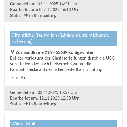
Gemeldet am:
03.11.2025 14:01 Uhr
Bearbeitet am:
05.11.2025 16:10 Uhr
Status:
in Bearbeitung
Öffentliche Baustellen (Schäden/unzureichende
Sicherung)
Zur Sandkaule 21A - 53639 Königswinter
Bei der Verlegung der Glasfaserleitungen durch die UGG
von Thelenbitze nach Pleiserhohn wurde die
Fahrbahndecke auf der linken Seite (Fahrtrichtung
Thelenbitze ) auf ca. 100 m ab dem Orstausgangsschild
mehr
erheblich beschädigt. Diese Beschädigungen wurden
durch die UGG nicht instandgesetzt. Ebenso ist vor dem
Haus Nr.27 ein Teil der Fahrbahndecke neben dem
Gemeldet am:
03.11.2025 10:57 Uhr
Kabelschacht abgeplatz, der nicht wieder Instandgesetzt
Bearbeitet am:
12.11.2025 12:53 Uhr
wurde.
Status:
in Bearbeitung
Wilder Müll