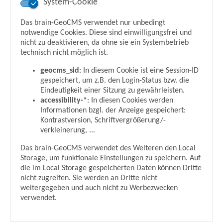
Bürgerbeteiligung ist Bestandteil formeller Verfahren
System-Cookie
(und darf nicht mit der informellen und
zusätzlichen/freiwilligen Beteiligung verwechselt
Das brain-GeoCMS verwendet nur unbedingt
werden). Hier haben die Bürgerinnen und Bürger die
notwendige Cookies. Diese sind einwilligungsfrei und
Möglichkeit Fragen zu stellen sowie mit ihren Anregungen
nicht zu deaktivieren, da ohne sie ein Systembetrieb
und möglicher Kritik auf die weiteren Entscheidungen des
technisch nicht möglich ist.
Rates einzuwirken.
geocms_sid
: In diesem Cookie ist eine Session-ID
gespeichert, um z.B. den Login-Status bzw. die
Eindeutigkeit einer Sitzung zu gewährleisten.
Zurück
backward
accessibility-*
: In diesen Cookies werden
Informationen bzgl. der Anzeige gespeichert:
Kontrastversion, Schriftvergrößerung/-
Ansprechpartner:in
verkleinerung, ...
Herr Damian Schwichtenberg
Das brain-GeoCMS verwendet des Weiteren den Local
Vorstand und Wahlen (16)
Storage, um funktionale Einstellungen zu speichern. Auf
Funktion:
Geschäftsbereichsleiter / Pressesprecher
die im Local Storage gespeicherten Daten können Dritte
Haus Bachem
nicht zugreifen. Sie werden an Dritte nicht
Drachenfelsstr. 4
weitergegeben und auch nicht zu Werbezwecken
53639 Königswinter
verwendet.
Raum:
HB 1.0