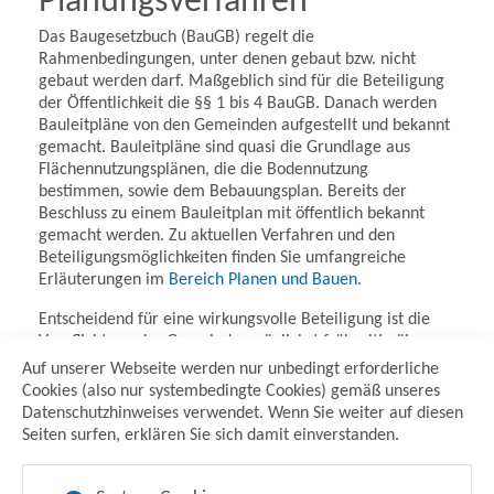
Planungsverfahren
Das Baugesetzbuch (BauGB) regelt die
Rahmenbedingungen, unter denen gebaut bzw. nicht
gebaut werden darf. Maßgeblich sind für die Beteiligung
der Öffentlichkeit die §§ 1 bis 4 BauGB. Danach werden
Bauleitpläne von den Gemeinden aufgestellt und bekannt
gemacht. Bauleitpläne sind quasi die Grundlage aus
Flächennutzungsplänen, die die Bodennutzung
bestimmen, sowie dem Bebauungsplan. Bereits der
Beschluss zu einem Bauleitplan mit öffentlich bekannt
gemacht werden. Zu aktuellen Verfahren und den
Beteiligungsmöglichkeiten finden Sie umfangreiche
Erläuterungen im
Bereich Planen und Bauen
.
Entscheidend für eine wirkungsvolle Beteiligung ist die
Verpflichtung der Gemeinde, möglichst frühzeitig über
allgemeine Ziele und Zwecke des
Auf unserer Webseite werden nur unbedingt erforderliche
"Aufstellungsbeschlusses" zu informieren, die Menschen
Cookies (also nur systembedingte Cookies) gemäß unseres
öffentlich über wesentliche Auswirkungen der Planung zu
Datenschutzhinweises verwendet. Wenn Sie weiter auf diesen
unterrichten. Dazu gehört auch die Möglichkeit innerhalb
Seiten surfen, erklären Sie sich damit einverstanden.
einer bestimmten Frist Äußerungen und Erörterungen
zuzulassen. Diese sogenannte frühzeitige